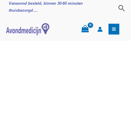
Ga
Ibuprofen
Vanavond besteld, binnen 30-60 minuten
Zoe
naar
400mg
thuisbezorgd….
de
Pijnstiller
inhoud
aantal