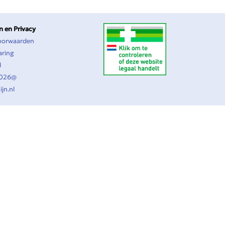
 en Privacy
oorwaarden
aring
d
2026@
jn.nl