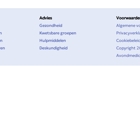
Advies
Voorwaarden
Gezondheid
Algemene v
n
Kwetsbare groepen
Privacyverkl
en
Hulpmiddelen
Cookiebelei
ren
Deskundigheid
Copyright 
Avondmedici