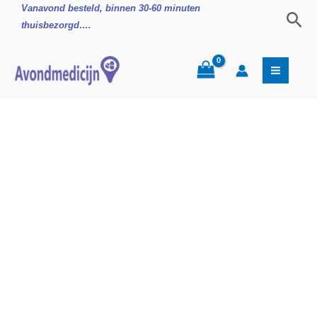
Ga
Paracetamol
Vanavond besteld, binnen 30-60 minuten
Zoe
naar
500mg
thuisbezorgd….
de
tabletten
inhoud
20st
aantal