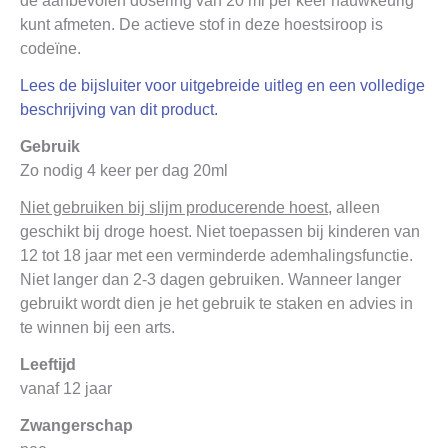
de aanbevolen dosering van 20 ml per keer nauwkeurig
kunt afmeten. De actieve stof in deze hoestsiroop is
codeïne.
Lees de bijsluiter voor uitgebreide uitleg en een volledige
beschrijving van dit product.
Gebruik
Zo nodig 4 keer per dag 20ml
Niet gebruiken bij slijm producerende hoest
, alleen
geschikt bij droge hoest. Niet toepassen bij kinderen van
12 tot 18 jaar met een verminderde ademhalingsfunctie.
Niet langer dan 2-3 dagen gebruiken. Wanneer langer
gebruikt wordt dien je het gebruik te staken en advies in
te winnen bij een arts.
Leeftijd
vanaf 12 jaar
Zwangerschap