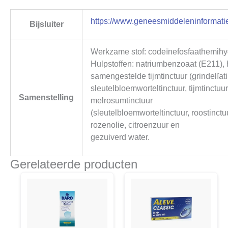
https://www.geneesmiddeleninformatie
Bijsluiter
Werkzame stof: codeïnefosfaathemihyd
Hulpstoffen: natriumbenzoaat (E211), 
samengestelde tijmtinctuur (grindelïati
sleutelbloemworteltinctuur, tijmtinctuu
Samenstelling
melrosumtinctuur
(sleutelbloemworteltinctuur, roostinctu
rozenolie, citroenzuur en
gezuiverd water.
Gerelateerde producten