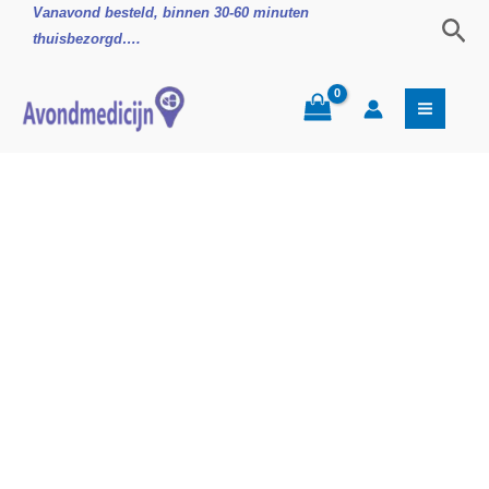
Ga
Natterman
Vanavond besteld, binnen 30-60 minuten
Zoe
naar
Extra
thuisbezorgd….
de
Sterk
inhoud
aantal