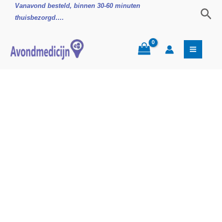
Ga
Broomhexine
Vanavond besteld, binnen 30-60 minuten
Zoe
naar
Hoestdrank
thuisbezorgd….
de
8mg/5ml
inhoud
aantal