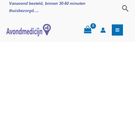
Ga
Xylometazoline
Vanavond besteld, binnen 30-60 minuten
Zoe
naar
Neusspray
thuisbezorgd….
de
1mg/ml,Verkoudheid
inhoud
aantal