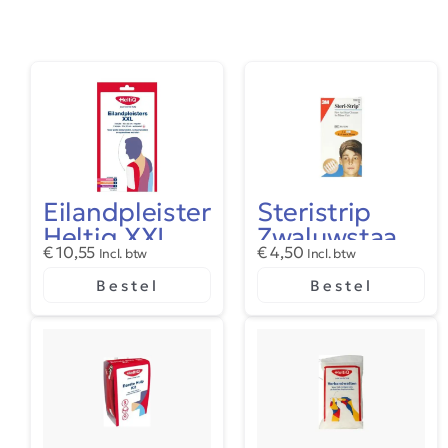
Eilandpleister
Steristrip
Heltiq XXL
Zwaluwstaart
€
10,55
€
4,50
Incl. btw
Pleisters
Incl. btw
Bestel
Bestel