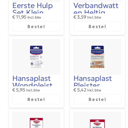
Eerste Hulp
Verbandwatt
Set Klein
en Heltiq
€
11,95
€
3,59
(EHBO)
Incl. btw
Incl. btw
Bestel
Bestel
Hansaplast
Hansaplast
Wondpleister
Pleister
€
5,95
€
5,42
Sensitive
Incl. btw
Waterproof
Incl. btw
Bestel
Bestel