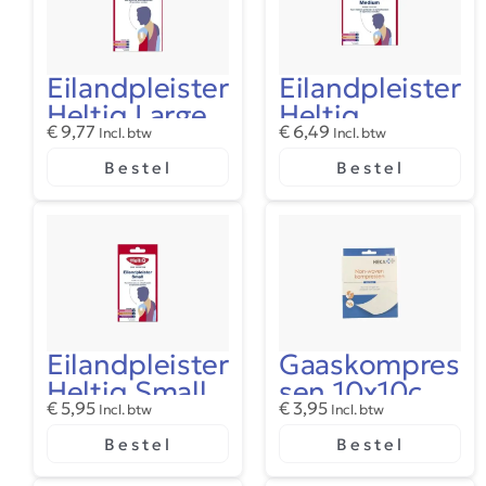
Eilandpleister
Eilandpleister
Heltiq Large
Heltiq
€
9,77
€
6,49
Incl. btw
Medium
Incl. btw
Bestel
Bestel
Eilandpleister
Gaaskompres
Heltiq Small
sen 10x10cm
€
5,95
€
3,95
Incl. btw
Steriel
Incl. btw
Bestel
Bestel