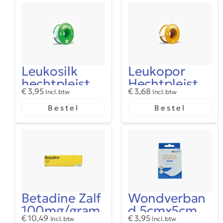
Leukosilk
Leukopor
hechtpleister
Hechtpleister
€
3,95
€
3,68
5×1,25cm
Incl. btw
5m x 1,25
Incl. btw
Bestel
Bestel
Betadine Zalf
Wondverban
100mg/gram
d 5cmx5cm
€
10,49
€
3,95
Incl. btw
Incl. btw