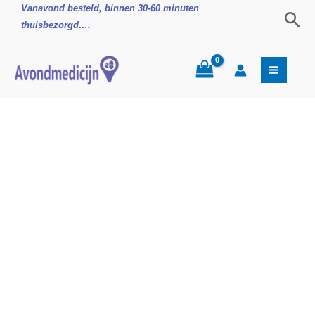
Ga
Gaaskompressen
Vanavond besteld, binnen 30-60 minuten
Zoe
naar
10x10cm
thuisbezorgd….
de
Steriel
inhoud
aantal