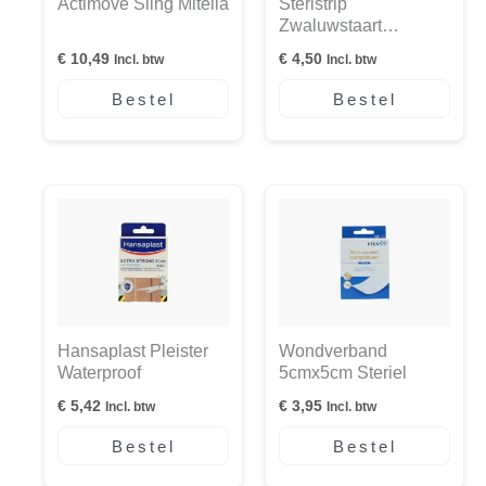
Actimove Sling Mitella
Steristrip
Zwaluwstaart
Pleisters
€
10,49
€
4,50
Incl. btw
Incl. btw
Bestel
Bestel
Hansaplast Pleister
Wondverband
Waterproof
5cmx5cm Steriel
€
5,42
€
3,95
Incl. btw
Incl. btw
Bestel
Bestel