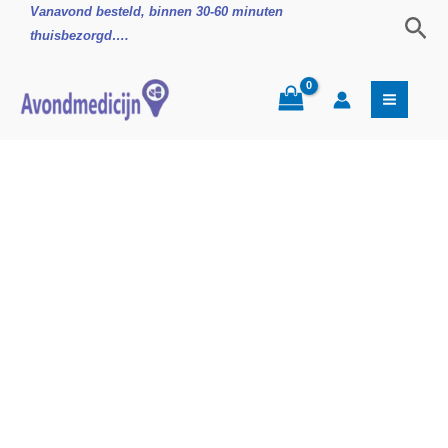
Ga
Ontsmettende
Vanavond besteld, binnen 30-60 minuten
Zoe
naar
Reinigingsvloeistof
thuisbezorgd….
de
aantal
inhoud