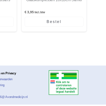
€
3,95
Incl. btw
Bestel
 en Privacy
orwaarden
ring
26@ Avondmedicijn.nl