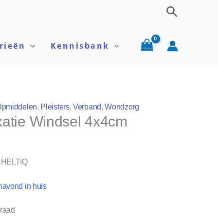
Zoeken
rieën
Kennisbank
lpmiddelen
,
Pleisters
,
Verband
,
Wondzorg
ixatie Windsel 4x4cm
m HELTIQ
navond in huis
rraad