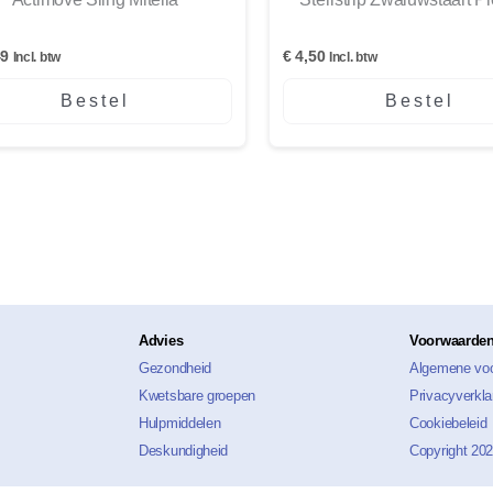
49
€
4,50
Incl. btw
Incl. btw
Bestel
Bestel
Advies
Voorwaarden
Gezondheid
Algemene vo
Kwetsbare groepen
Privacyverkla
Hulpmiddelen
Cookiebeleid
Deskundigheid
Copyright 20