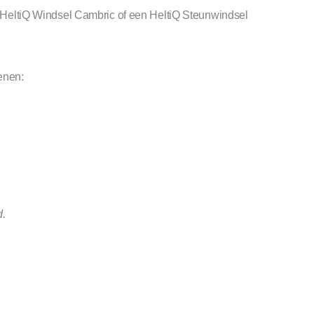
en HeltiQ Windsel Cambric of een HeltiQ Steunwindsel
enen:
d.