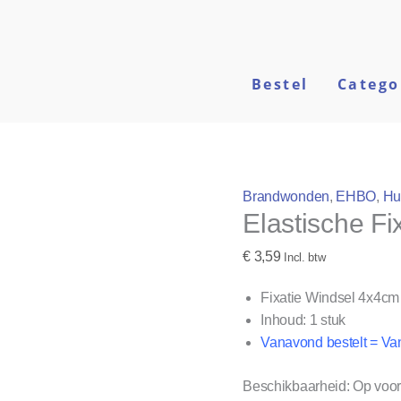
Elastische
Fixatie
Windsel
4x4cm
Bestel
Catego
aantal
Brandwonden
,
EHBO
,
Hu
Elastische F
€
3,59
Incl. btw
Fixatie Windsel 4x4c
Inhoud: 1 stuk
Vanavond bestelt = Va
Beschikbaarheid:
Op voo