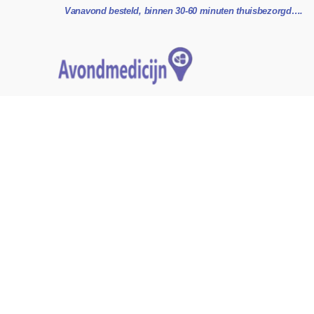
Ga
Vanavond besteld, binnen 30-60 minuten thuisbezorgd….
naar
de
inhoud