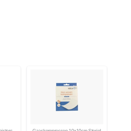
eisters
Gaaskompressen 10x10cm Steriel