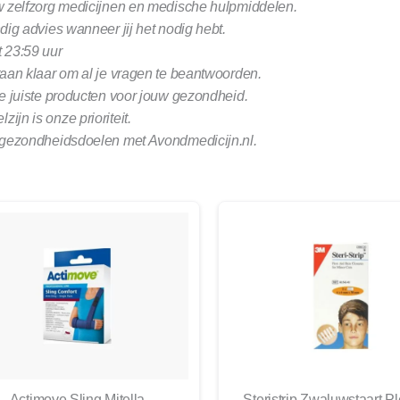
w zelfzorg medicijnen en medische hulpmiddelen.
ig advies wanneer jij het nodig hebt.
 23:59 uur
aan klaar om al je vragen te beantwoorden.
e juiste producten voor jouw gezondheid.
jn is onze prioriteit.
 gezondheidsdoelen met Avondmedicijn.nl.
Actimove Sling Mitella
Steristrip Zwaluwstaart Pl