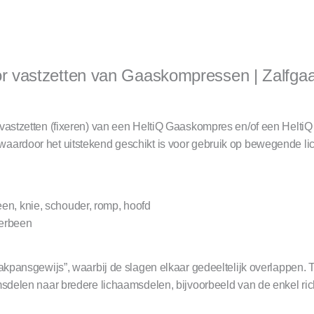
oor vastzetten van Gaaskompressen | Zalfg
 vastzetten (fixeren) van een HeltiQ Gaaskompres en/of een HeltiQ 
 waardoor het uitstekend geschikt is voor gebruik op bewegende l
n, knie, schouder, romp, hoofd
derbeen
akpansgewijs”, waarbij de slagen elkaar gedeeltelijk overlappen. Tr
msdelen naar bredere lichaamsdelen, bijvoorbeeld van de enkel rich