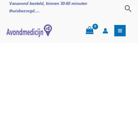
Ga
Antagel
Vanavond besteld, binnen 30-60 minuten
Zoe
naar
Drank
thuisbezorgd….
de
300ml
inhoud
aantal