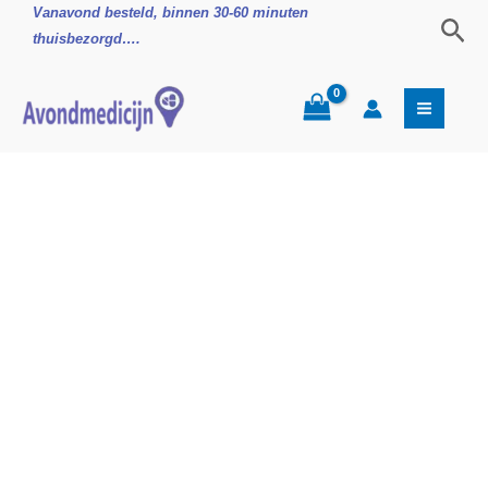
Ga
Probiotica
Vanavond besteld, binnen 30-60 minuten
Zoe
naar
Pre&Pro
thuisbezorgd….
de
Lucovitaal
inhoud
aantal