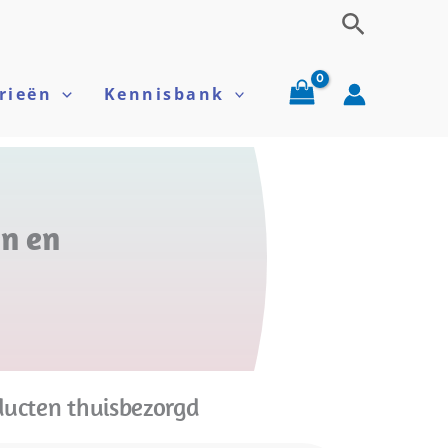
Zoeken
rieën
Kennisbank
n en
ducten thuisbezorgd