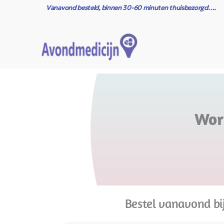
Ga
Vanavond besteld, binnen 30-60 minuten thuisbezorgd….
naar
de
inhoud
Wor
Bestel vanavond bi