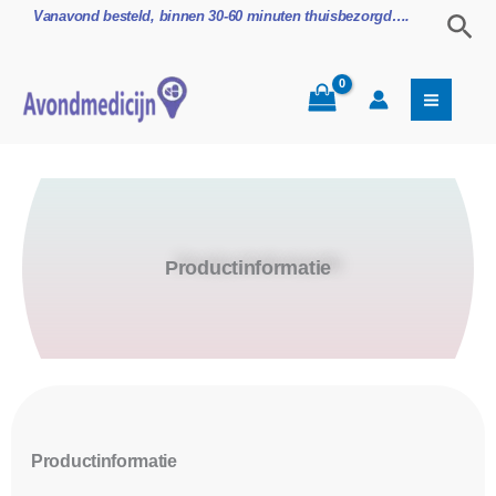
Ga
Zoe
Vanavond besteld, binnen 30-60 minuten thuisbezorgd….
naar
de
inhoud
Productinformatie
Productinformatie