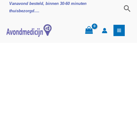
Ga
Vanavond besteld, binnen 30-60 minuten
Zoe
naar
thuisbezorgd….
de
inhoud