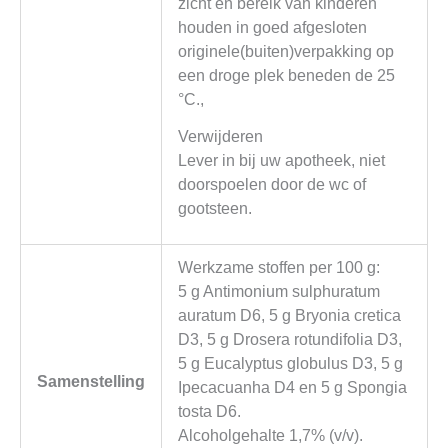
zicht en bereik van kinderen
houden in goed afgesloten
originele(buiten)verpakking op
een droge plek beneden de 25
°C.,
Verwijderen
Lever in bij uw apotheek, niet
doorspoelen door de wc of
gootsteen.
Werkzame stoffen per 100 g:
5 g Antimonium sulphuratum
auratum D6, 5 g Bryonia cretica
D3, 5 g Drosera rotundifolia D3,
5 g Eucalyptus globulus D3, 5 g
Samenstelling
Ipecacuanha D4 en 5 g Spongia
tosta D6.
Alcoholgehalte 1,7% (v/v).