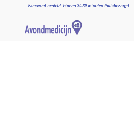
Ga
Vanavond besteld, binnen 30-60 minuten thuisbezorgd….
naar
de
inhoud