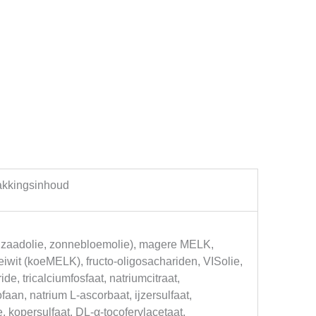
rpakkingsinhoud
oolzaadolie, zonnebloemolie), magere MELK,
wit (koeMELK), fructo-oligosachariden, VISolie,
e, tricalciumfosfaat, natriumcitraat,
faan, natrium L-ascorbaat, ijzersulfaat,
e, kopersulfaat, DL-α-tocoferylacetaat,