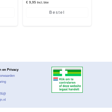
€
9,95
Incl. btw
Bestel
 en Privacy
orwaarden
aring
026@
n.nl