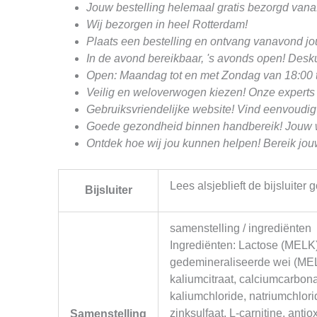
Jouw bestelling helemaal gratis bezorgd vanaf
Wij bezorgen in heel Rotterdam!
Plaats een bestelling en ontvang vanavond j
In de avond bereikbaar, 's avonds open! Desku
Open: Maandag tot en met Zondag van 18:00 t
Veilig en weloverwogen kiezen! Onze experts 
Gebruiksvriendelijke website! Vind eenvoudig
Goede gezondheid binnen handbereik! Jouw wel
Ontdek hoe wij jou kunnen helpen! Bereik jo
Lees alsjeblieft de bijsluiter
Bijsluiter
samenstelling / ingrediënten
Ingrediënten: Lactose (MELK)
gedemineraliseerde wei (MELK
kaliumcitraat, calciumcarbonaa
kaliumchloride, natriumchlorid
zinksulfaat, L-carnitine, anti
Samenstelling