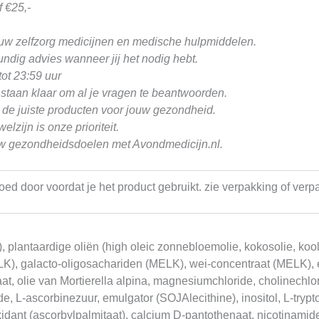
 €25,-
ouw zelfzorg medicijnen en medische hulpmiddelen.
ndig advies wanneer jij het nodig hebt.
ot 23:59 uur
staan klaar om al je vragen te beantwoorden.
 de juiste producten voor jouw gezondheid.
zijn is onze prioriteit.
uw gezondheidsdoelen met Avondmedicijn.nl.
 goed door voordat je het product gebruikt. zie verpakking of ve
, plantaardige oliën (high oleic zonnebloemolie, kokosolie, k
), galacto-oligosachariden (MELK), wei-concentraat (MELK), ei
t, olie van Mortierella alpina, magnesiumchloride, cholinechlorid
e, L-ascorbinezuur, emulgator (SOJAlecithine), inositol, L-trypto
oxidant (ascorbylpalmitaat), calcium D-pantothenaat, nicotinamid