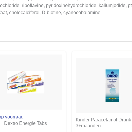
rochloride, riboflavine, pyridoxinehydrochloride, kaliumjodide,
aat, cholecalciferol, D-biotine, cyanocobalamine.
op voorraad
Kinder Paracetamol Drank
Dextro Energie Tabs
3+maanden