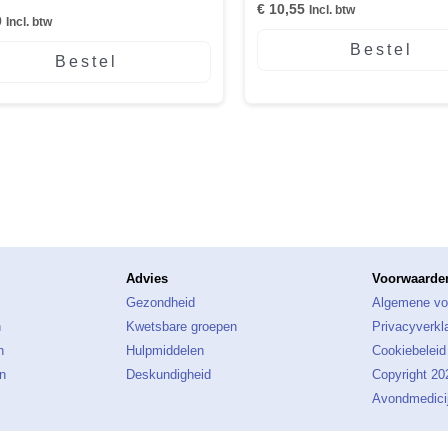
€
10,55
Incl. btw
9
Incl. btw
Bestel
Bestel
Advies
Voorwaarden
Gezondheid
Algemene vo
n
Kwetsbare groepen
Privacyverkl
n
Hulpmiddelen
Cookiebeleid
n
Deskundigheid
Copyright 2
Avondmedicij