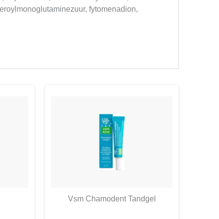
 pteroylmonoglutaminezuur, fytomenadion,
Vsm Chamodent Tandgel