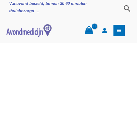
Ga
Microlax
Vanavond besteld, binnen 30-60 minuten
Zoe
naar
klysma
thuisbezorgd….
de
Obstipatie
inhoud
aantal