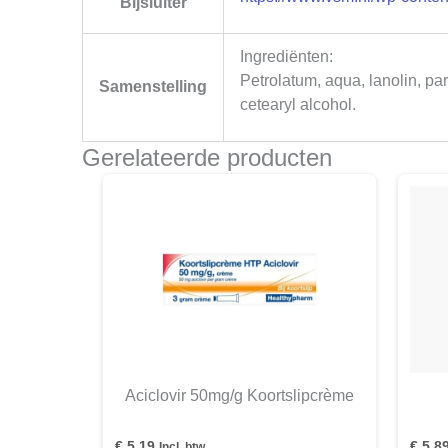
Bijsluiter
Ingrediënten:
Petrolatum, aqua, lanolin, par
Samenstelling
cetearyl alcohol.
Gerelateerde producten
Aciclovir 50mg/g Koortslipcrème
€
5,19
€
5,8
Incl. btw