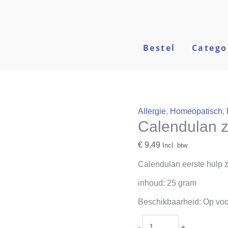
Calendulan
zalf
Eerste
hulp
Bestel
Catego
aantal
Allergie
,
Homeopatisch
,
Calendulan z
€
9,49
Incl. btw
Calendulan eerste hulp z
inhoud: 25 gram
Beschikbaarheid:
Op voo
-
+