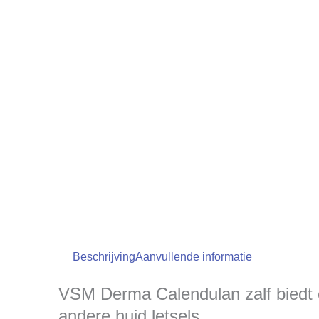
Beschrijving
Aanvullende informatie
VSM Derma Calendulan zalf biedt e
andere huid letsels