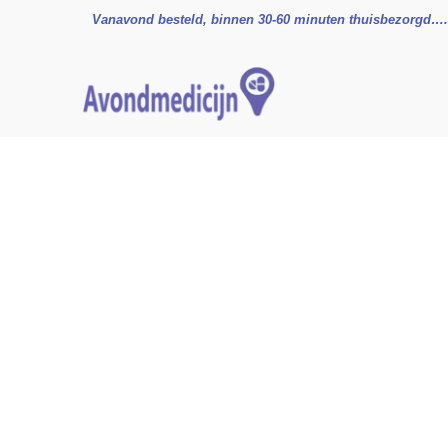
Ga
Vanavond besteld, binnen 30-60 minuten thuisbezorgd….
naar
de
inhoud