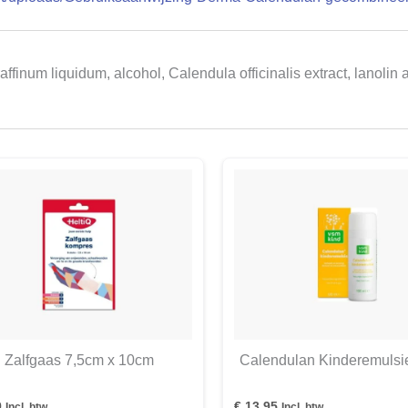
affinum liquidum, alcohol, Calendula officinalis extract, lanolin
Zalfgaas 7,5cm x 10cm
Calendulan Kinderemulsie
9
€
13,95
Incl. btw
Incl. btw