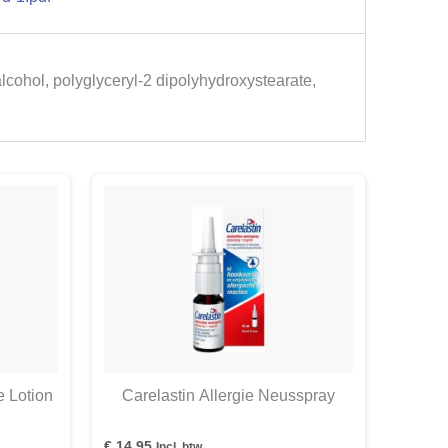
 alcohol, polyglyceryl-2 dipolyhydroxystearate,
 Lotion
Carelastin Allergie Neusspray
€
14,95
Incl. btw