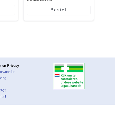
Bestel
 en Privacy
orwaarden
aring
026@
n.nl