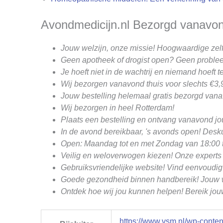
Avondmedicijn.nl Bezorgd vanavond
Jouw welzijn, onze missie! Hoogwaardige zel
Geen apotheek of drogist open? Geen problee
Je hoeft niet in de wachtrij en niemand hoeft te 
Wij bezorgen vanavond thuis voor slechts €3,9
Jouw bestelling helemaal gratis bezorgd vanaf
Wij bezorgen in heel Rotterdam!
Plaats een bestelling en ontvang vanavond j
In de avond bereikbaar, 's avonds open! Desku
Open: Maandag tot en met Zondag van 18:00 t
Veilig en weloverwogen kiezen! Onze experts 
Gebruiksvriendelijke website! Vind eenvoudig
Goede gezondheid binnen handbereik! Jouw wel
Ontdek hoe wij jou kunnen helpen! Bereik jo
https://www.vsm.nl/wp-conte