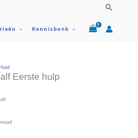
Zoeken
rieën
Kennisbank
Huid
alf Eerste hulp
alf
rraad