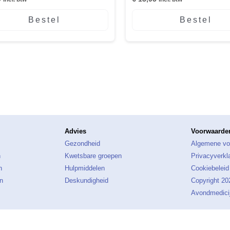
Bestel
Bestel
Advies
Voorwaarden
Gezondheid
Algemene vo
n
Kwetsbare groepen
Privacyverkl
n
Hulpmiddelen
Cookiebeleid
n
Deskundigheid
Copyright 2
Avondmedicij