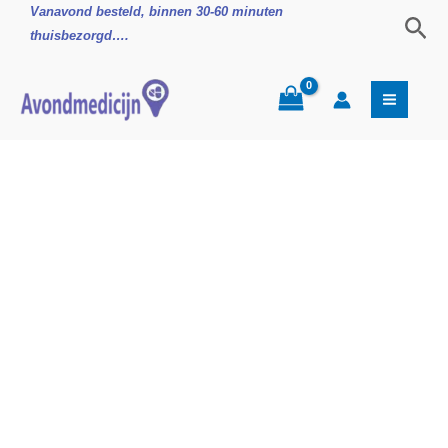
Ga
Attends
Vanavond besteld, binnen 30-60 minuten
Zoe
naar
Onderleggers
thuisbezorgd….
de
80x170
inhoud
aantal