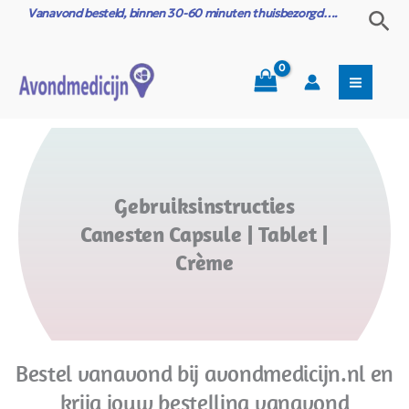
Ga
Vanavond besteld, binnen 30-60 minuten thuisbezorgd….
Zoe
naar
de
inhoud
Gebruiksinstructies
Canesten Capsule | Tablet |
Crème
Bestel vanavond bij avondmedicijn.nl en
krijg jouw bestelling vanavond